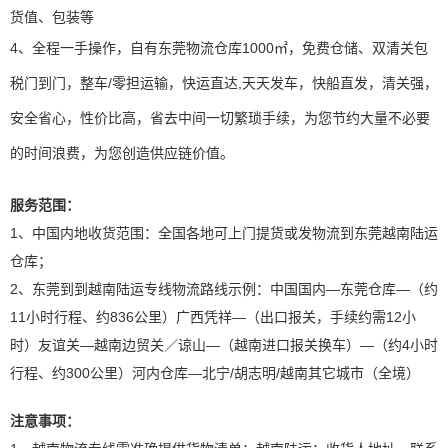
货值、包装等
4、全程一手操作，自有东莞物流仓库1000㎡，免费仓储、双清关包
税门到门，整车/零担运输，快运直达,天天发车，快船直发，清关强，
安全省心，性价比高，省去中间一切繁琐手续，为您节约大量不必要
的时间浪费，为您创造供应链价值。
服务范围：
1、中国内地收货范围：全国各地可上门提货或发物流到东莞越南陆运
仓库；
2、东莞到到越南陆运专线物流路线示例：中国国内—东莞仓库—（约
11小时行程、约836公里）广西凭祥—（出口报关，手续约需12小
时）友谊关—越南边贸关／谅山—（越南进口报关换车）—（约4小时
行程、约300公里）河内仓库—北宁/胡志明/越南其它城市（全境）
注意事项：