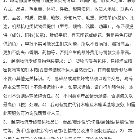
1、越南物流专线需准确提供货物清单：越南陆运：收货人地址、联系
方式、品名、毛重量、体积、件数。越南海运：收货人地址、联系方
式、品名、材质、数量、箱数、外箱尺寸、毛重、货物单价/总价、用
途，机器机电类货物须提供（型号、规格、铭牌、功率），布匹须提
供（成分、码数(长宽)、针织平织、有无印花或绣花、若是染色布提
供顔色），申报不实可能发生扣关问题，所以不要瞒报、漏报商品，
更加不能夹带香烟、药物等，否则产生的额外费用与罚款会非常高。
2、 越南物流专线货物包装要求：1） 货物应妥善包装，易损坏或精
密货物需加钉木箱(妥善包装属托运人当然责任)，在包装袋外侧尽量
不要带其他无关标识。2） 易碎品或易损坏物品须以现金交易，易碎
品本公司原则上不承接运输业务，如要求运输，请自行加强包装，本
公司不负则运输破碎责任。3） 不同类别産品请勿混装，否则海关以
最高价（税）处理。4） 我司有提供代钉木箱及木箱熏蒸等服务, 如需
此项服务可咨询我司营业人员。
3、 越南物流专线禁运物品1） 毒品/爆炸性/杀伤性/腐蚀性/易燃性/毒
性等，货币/金银珠宝/有价证卷/色情物品及法令限制违禁品。2） 本